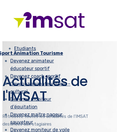
Etudiants
Sport Animation Tourisme
Devenez animateur
éducateur sportif
Actualités de
Devenez coach sportif
Devenez animateur socio –
l'IMSAT
culturel
Devenez moniteur
d’équitation
Devenez maitre nageur
Retrouvez toutes les actualités de l'IMSAT
sauveteur
destinées aux stagiaires
Devenez moniteur de voile