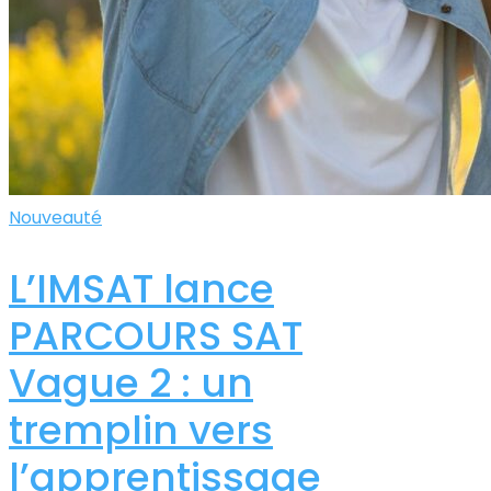
Nouveauté
L’IMSAT lance
PARCOURS SAT
Vague 2 : un
tremplin vers
l’apprentissage