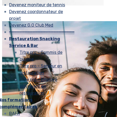
Devenez moniteur de tennis
Devenez coordonnateur de
projet
Devenez G.O Club Med
━━━━━━━━━━━━━━━━━━━━━━━━━
Restauration Snacking
Service & Bar
Titre pro – Commis de
cuisine
Titre pro – Serveur en
restauration
Titre pro – Employé
polyvalent en
restauration
Nos formations
complémentaires
BAFA