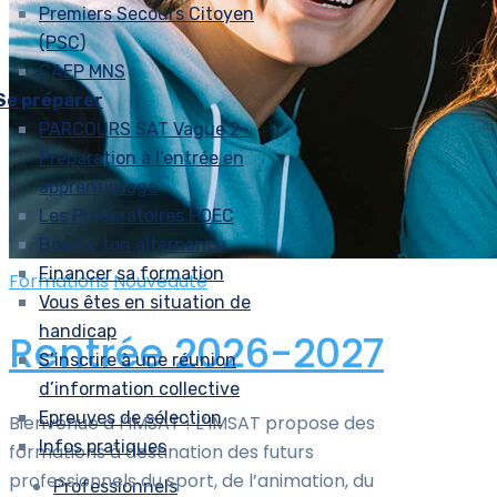
Premiers Secours Citoyen
(PSC)
CAEP MNS
Se préparer
PARCOURS SAT Vague 2-
Préparation à l’entrée en
apprentissage
Les Préparatoires POEC
Booste ton alternance
Financer sa formation
Formations
Nouveauté
Vous êtes en situation de
handicap
Rentrée 2026-2027
S’inscrire à une réunion
d’information collective
Epreuves de sélection
Bienvenue à l’IMSAT ! L’IMSAT propose des
Infos pratiques
formations à destination des futurs
professionnels du sport, de l’animation, du
Professionnels