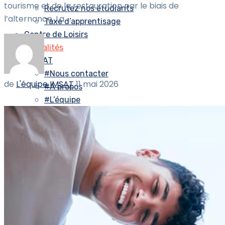
tourisme et de la restauration par le biais de
Recrutez nos étudiants
l’alternance. La ...
Taxe d’apprentisage
Centre de Loisirs
Actualités
#IMSAT
#Nous contacter
de
L'équipe IMSAT
11 mai 2026
#A propos
#L’équipe
#Ilsvousenparlent
Livret d’accueil IMSAT
#NosPartenaires
#CalendrierIMSAT
Nos chiffres
Télécharger un dossier d’inscription
#MadeIMSAT
Numéro 1
Numéro 2