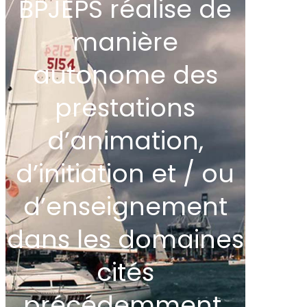
BPJEPS réalise de
manière
autonome des
prestations
d’animation,
d’initiation et / ou
d’enseignement
dans les domaines
cités
précédemment.