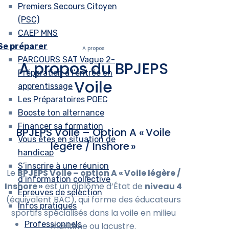
Premiers Secours Citoyen
(PSC)
CAEP MNS
Se préparer
A propos
PARCOURS SAT Vague 2-
A propos du BPJEPS
Préparation à l’entrée en
Voile
apprentissage
Les Préparatoires POEC
Booste ton alternance
Financer sa formation
BPJEPS Voile – Option A « Voile
Vous êtes en situation de
légère / Inshore »
handicap
S’inscrire à une réunion
Le
BPJEPS Voile – option A « Voile légère /
d’information collective
Inshore »
est un diplôme d’État de
niveau 4
Epreuves de sélection
(équivalent BAC), qui forme des éducateurs
Infos pratiques
sportifs spécialisés dans la voile en milieu
Professionnels
maritime ou lacustre.