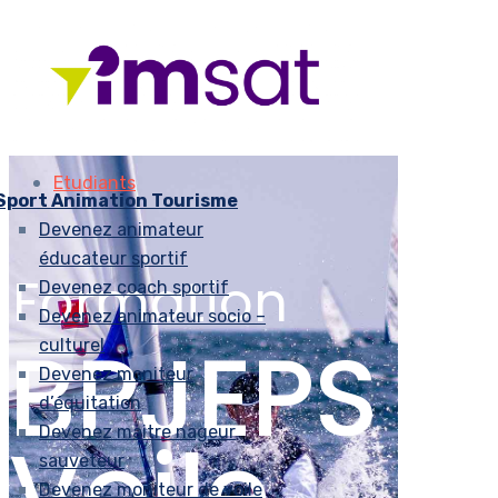
Etudiants
Sport Animation Tourisme
Devenez animateur
éducateur sportif
Formation
Devenez coach sportif
Devenez animateur socio –
BPJEPS
culturel
Devenez moniteur
d’équitation
Voile
Devenez maitre nageur
sauveteur
Devenez moniteur de voile