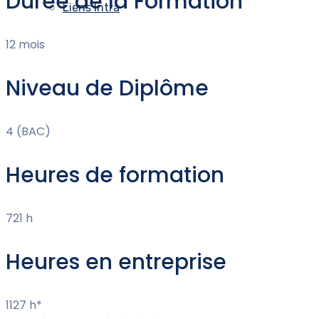
Durée de la Formation
Liens Intra
12 mois
Niveau de Diplôme
4 (BAC)
Heures de formation
721 h
Heures en entreprise
1127 h*