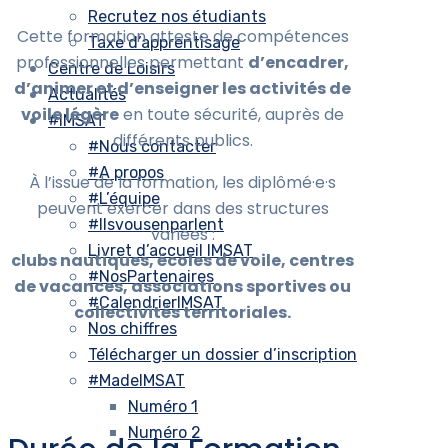
Recrutez nos étudiants
Cette formation atteste de compétences
Taxe d’apprentisage
professionnelles permettant
d’encadrer,
Centre de Loisirs
d’animer et d’enseigner les activités de
Actualités
voile légère
en toute sécurité, auprès de
#IMSAT
différents publics.
#Nous contacter
#A propos
À l’issue de la formation, les diplômé·e·s
#L’équipe
peuvent exercer dans des structures
#Ilsvousenparlent
variées :
Livret d’accueil IMSAT
clubs nautiques, écoles de voile, centres
#NosPartenaires
de vacances, associations sportives ou
#CalendrierIMSAT
collectivités territoriales.
Nos chiffres
Télécharger un dossier d’inscription
#MadeIMSAT
Numéro 1
Numéro 2