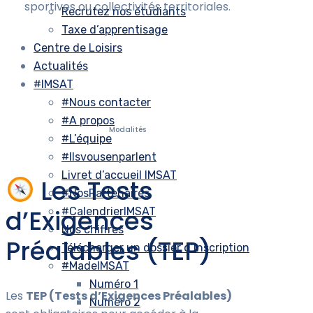
sportives ou collectivités territoriales.
Recrutez nos étudiants
Taxe d’apprentisage
Centre de Loisirs
Actualités
#IMSAT
#Nous contacter
#A propos
Modalités
#L’équipe
#Ilsvousenparlent
Livret d’accueil IMSAT
Les Tests
#NosPartenaires
d’Exigences
#CalendrierIMSAT
Nos chiffres
Préalables (TEP)
Télécharger un dossier d’inscription
#MadeIMSAT
Numéro 1
Les
TEP (Tests d’Exigences Préalables)
Numéro 2