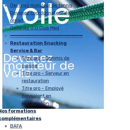
Voile
Devenez moniteur de tennis
Devenez coordonnateur de
projet
Devenez G.O Club Med
━━━━━━━━━━━━━━━━━━━━━━━━━
Restauration Snacking
Service & Bar
Devenez
Titre pro – Commis de
moniteur de
cuisine
Voile
Titre pro – Serveur en
restauration
Titre pro – Employé
polyvalent en
restauration
Nos formations
complémentaires
BAFA