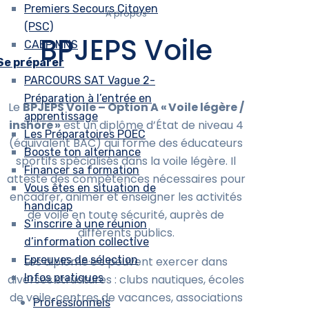
Premiers Secours Citoyen
A propos
(PSC)
BPJEPS Voile
CAEP MNS
Se préparer
PARCOURS SAT Vague 2-
Préparation à l’entrée en
Le
BPJEPS Voile – Option A « Voile légère /
apprentissage
inshore »
est un diplôme d’État de niveau 4
Les Préparatoires POEC
(équivalent BAC) qui forme des éducateurs
Booste ton alternance
sportifs spécialisés dans la voile légère.
Il
Financer sa formation
atteste des compétences nécessaires pour
Vous êtes en situation de
encadrer, animer et enseigner les activités
handicap
de voile en toute sécurité, auprès de
S’inscrire à une réunion
différents publics.
d’information collective
Epreuves de sélection
Les diplômé·e·s peuvent exercer dans
Infos pratiques
diverses structures : clubs nautiques, écoles
de voile, centres de vacances, associations
Professionnels