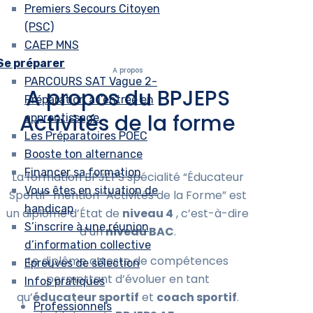
Premiers Secours Citoyen
(PSC)
CAEP MNS
Se préparer
A propos
PARCOURS SAT Vague 2-
A propos du BPJEPS
Préparation à l’entrée en
Activités de la forme
apprentissage
Les Préparatoires POEC
Booste ton alternance
Financer sa formation
La formation BPJEPS spécialité “Éducateur
Vous êtes en situation de
Sportif” mention “Activités de la Forme” est
handicap
un diplôme d’État de
niveau 4
, c’est-à-dire
S’inscrire à une réunion
d’un
niveau BAC
.
d’information collective
Le diplôme atteste de compétences
Epreuves de sélection
permettant d’évoluer en tant
Infos pratiques
qu’
éducateur sportif
et
coach sportif
.
Professionnels