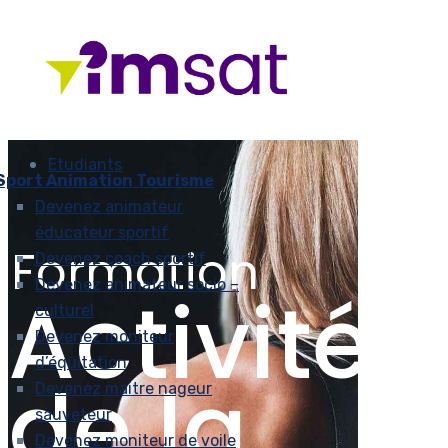
Etudiants
Sport Animation Tourisme
Devenez animateur
éducateur sportif
Formation
Devenez coach sportif
Devenez animateur socio –
Activités
culturel
Devenez moniteur
d’équitation
de la
Devenez maitre nageur
sauveteur
Devenez moniteur de voile