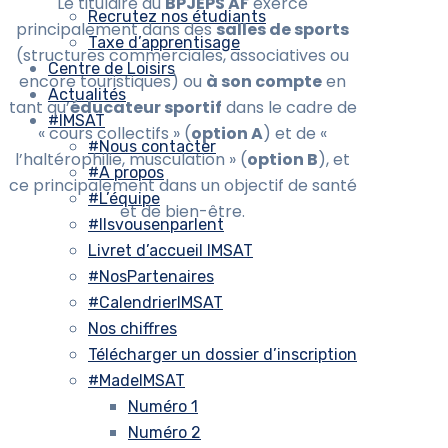
Le titulaire du
BPJEPS AF
exerce
Recrutez nos étudiants
principalement dans des
salles de sports
Taxe d’apprentisage
(structures commerciales, associatives ou
Centre de Loisirs
encore touristiques) ou
à son compte
en
Actualités
tant qu’
éducateur sportif
dans le cadre de
#IMSAT
« cours collectifs » (
option A
) et de «
#Nous contacter
l’haltérophilie, musculation » (
option B
), et
#A propos
ce principalement dans un objectif de santé
#L’équipe
et de bien-être.
#Ilsvousenparlent
Livret d’accueil IMSAT
#NosPartenaires
#CalendrierIMSAT
Nos chiffres
Télécharger un dossier d’inscription
#MadeIMSAT
Numéro 1
Numéro 2