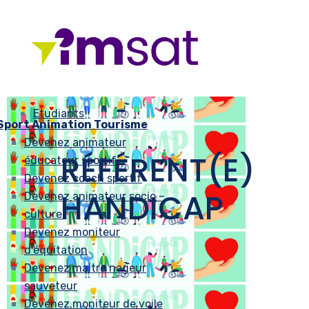
Etudiants
Sport Animation Tourisme
Devenez animateur
RÉFÉRENT(E)
éducateur sportif
Devenez coach sportif
HANDICAP
Devenez animateur socio –
culturel
Devenez moniteur
d’équitation
Devenez maitre nageur
sauveteur
Devenez moniteur de voile