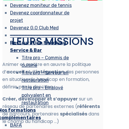
Devenez moniteur de tennis
Devenez coordonnateur de
projet
Devenez G.O Club Med
━━━━━━━━━━━━━━━━━━━━━━━━━
LEURS MISSIONS
Restauration Snacking
Service & Bar
Titre pro – Commis de
Animer et mettre en œuvre la politique
cuisine
d’
accueil
et d’
intégration
des personnes
Titre pro – Serveur en
en situation de handicap en formation,
restauration
définie par la direction
Titre pro – Employé
polyvalent en
Créer, développer et s’appuyer
sur un
restauration
réseau de partenaires externes (
référents
Nos formations
de parcours, partenaires
spécialisés
dans
complémentaires
le champ du handicap …)
BAFA