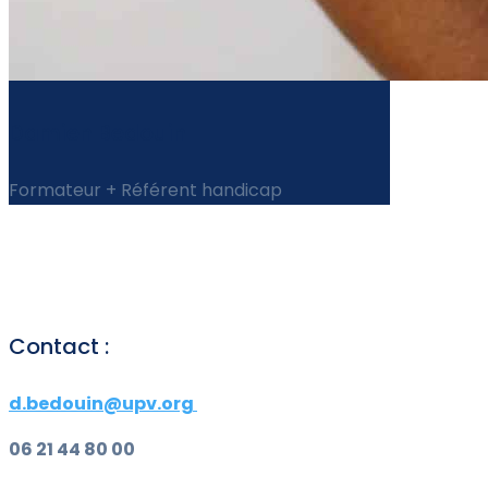
Damien Bedouin
Formateur + Référent handicap
Contact :
d.bedouin@upv.org
06 21 44 80 00