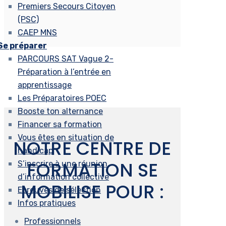
Premiers Secours Citoyen
(PSC)
CAEP MNS
Se préparer
PARCOURS SAT Vague 2-
Préparation à l’entrée en
apprentissage
Les Préparatoires POEC
Booste ton alternance
Financer sa formation
Vous êtes en situation de
NOTRE CENTRE DE
handicap
FORMATION SE
S’inscrire à une réunion
d’information collective
MOBILISE POUR :
Epreuves de sélection
Infos pratiques
Professionnels