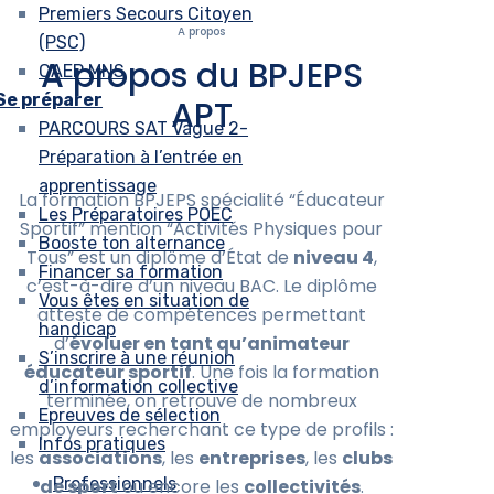
Premiers Secours Citoyen
A propos
(PSC)
A propos du BPJEPS
CAEP MNS
Se préparer
APT
PARCOURS SAT Vague 2-
Préparation à l’entrée en
apprentissage
La formation BPJEPS spécialité “Éducateur
Les Préparatoires POEC
Sportif” mention “Activités Physiques pour
Booste ton alternance
Tous” est un diplôme d’État de
niveau 4
,
Financer sa formation
c’est-à-dire d’un niveau BAC. Le diplôme
Vous êtes en situation de
atteste de compétences permettant
handicap
d’
évoluer en tant qu’animateur
S’inscrire à une réunion
éducateur sportif
. Une fois la formation
d’information collective
terminée, on retrouve de nombreux
Epreuves de sélection
employeurs recherchant ce type de profils :
Infos pratiques
les
associations
, les
entreprises
, les
clubs
Professionnels
de sport
ou encore les
collectivités
.