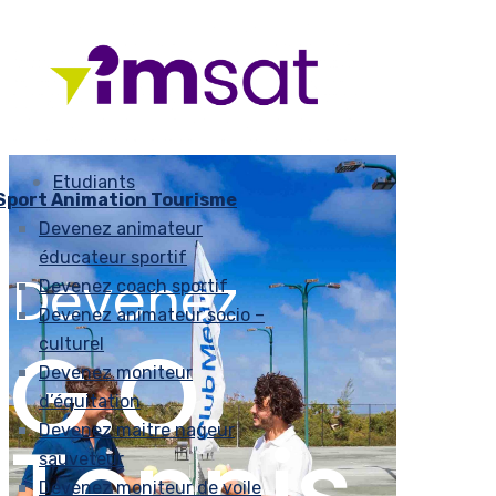
Etudiants
Sport Animation Tourisme
Devenez animateur
éducateur sportif
Devenez
Devenez coach sportif
Devenez animateur socio –
G.O.
culturel
Devenez moniteur
d’équitation
Tennis
Devenez maitre nageur
sauveteur
Devenez moniteur de voile