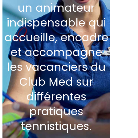
un animateur
indispensable qui
accueille, encadre
et accompagne
les vacanciers du
Club Med sur
différentes
pratiques
tennistiques.