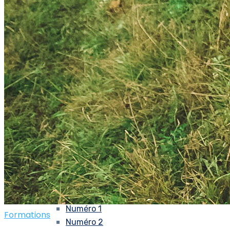
Recrutez nos étudiants
Taxe d’apprentisage
Centre de Loisirs
Actualités
#IMSAT
#Nous contacter
#A propos
#L’équipe
#Ilsvousenparlent
Livret d’accueil IMSAT
#NosPartenaires
#CalendrierIMSAT
Nos chiffres
Télécharger un dossier d’inscription
#MadeIMSAT
Numéro 1
Formations
Numéro 2