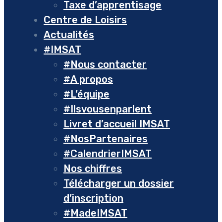
Taxe d’apprentisage
Centre de Loisirs
Actualités
#IMSAT
#Nous contacter
#A propos
#L’équipe
#Ilsvousenparlent
Livret d’accueil IMSAT
#NosPartenaires
#CalendrierIMSAT
Nos chiffres
Télécharger un dossier
d’inscription
#MadeIMSAT