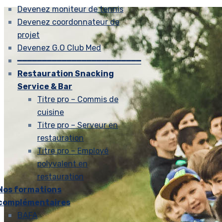
Devenez moniteur de tennis
Devenez coordonnateur de
projet
Devenez G.O Club Med
━━━━━━━━━━━━━━━━━━━━━━━━━
Restauration Snacking
Service & Bar
Titre pro – Commis de
cuisine
Titre pro – Serveur en
restauration
Titre pro – Employé
polyvalent en
restauration
Nos formations
complémentaires
BAFA