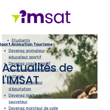
Etudiants
Sport Animation Tourisme
Devenez animateur
éducateur sportif
Actualités de
Devenez coach sportif
Devenez animateur socio –
l'IMSAT
culturel
Devenez moniteur
d’équitation
Devenez maitre nageur
sauveteur
Devenez moniteur de voile