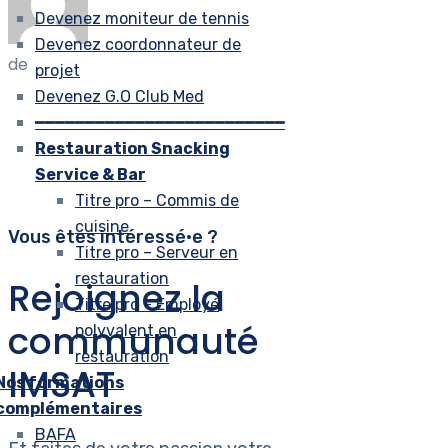
Devenez moniteur de tennis
Devenez coordonnateur de
de
projet
Devenez G.O Club Med
━━━━━━━━━━━━━━━━━━━━━━━━━
Restauration Snacking
Service & Bar
Titre pro – Commis de
cuisine
Vous êtes intéressé•e ?
Titre pro – Serveur en
restauration
Rejoignez la
Titre pro – Employé
communauté
polyvalent en
restauration
IMSAT
Nos formations
complémentaires
BAFA