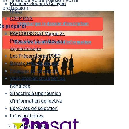
Et faites de votre passion votre
Premiers Secours Citoyen
profession !
(PSC)
CAEP MNS
Télécharger le dossier d’inscription
Se préparer
PARCOURS SAT Vague 2-
Préparation à l’entrée en
S’inscrire à une réunion d’information
apprentissage
Les Préparatoires POEC
Booste ton alternance
Financer sa formation
Vous êtes en situation de
handicap
S’inscrire à une réunion
d’information collective
Epreuves de sélection
Infos pratiques
Professionnels