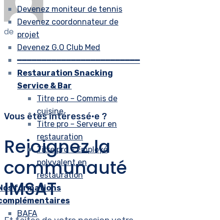
Devenez moniteur de tennis
Devenez coordonnateur de
de
projet
Devenez G.O Club Med
━━━━━━━━━━━━━━━━━━━━━━━━━
Restauration Snacking
Service & Bar
Titre pro – Commis de
cuisine
Vous êtes intéressé•e ?
Titre pro – Serveur en
restauration
Rejoignez la
Titre pro – Employé
communauté
polyvalent en
restauration
IMSAT
Nos formations
complémentaires
BAFA