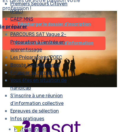
Et faites de votre passion votre
Premiers Secours Citoyen
profession !
(PSC)
CAEP MNS
Télécharger le dossier d’inscription
Se préparer
PARCOURS SAT Vague 2-
Préparation à l’entrée en
S’inscrire à une réunion d’information
apprentissage
Les Préparatoires POEC
Booste ton alternance
Financer sa formation
Vous êtes en situation de
handicap
S’inscrire à une réunion
d’information collective
Epreuves de sélection
Infos pratiques
Professionnels