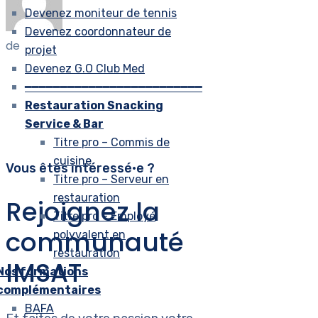
Devenez moniteur de tennis
Devenez coordonnateur de
de
projet
Devenez G.O Club Med
━━━━━━━━━━━━━━━━━━━━━━━━━
Restauration Snacking
Service & Bar
Titre pro – Commis de
cuisine
Vous êtes intéressé•e ?
Titre pro – Serveur en
restauration
Rejoignez la
Titre pro – Employé
communauté
polyvalent en
restauration
IMSAT
Nos formations
complémentaires
BAFA