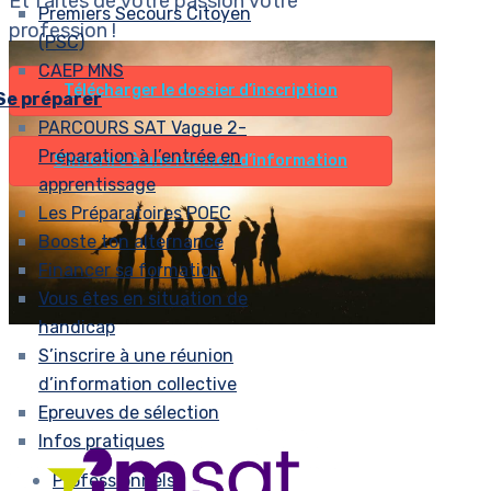
Et faites de votre passion votre
Premiers Secours Citoyen
profession !
(PSC)
CAEP MNS
Télécharger le dossier d’inscription
Se préparer
PARCOURS SAT Vague 2-
Préparation à l’entrée en
S’inscrire à une réunion d’information
apprentissage
Les Préparatoires POEC
Booste ton alternance
Financer sa formation
Vous êtes en situation de
handicap
S’inscrire à une réunion
d’information collective
Epreuves de sélection
Infos pratiques
Professionnels