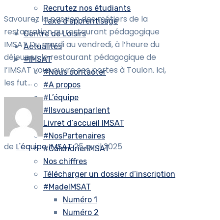
Recrutez nos étudiants
Savourez la passion des métiers de la
Taxe d’apprentisage
restauration au restaurant pédagogique
Centre de Loisirs
IMSAT Du mardi au vendredi, à l’heure du
Actualités
déjeuner, le restaurant pédagogique de
#IMSAT
l’IMSAT vous ouvre ses portes à Toulon. Ici,
#Nous contacter
les fut...
#A propos
#L’équipe
#Ilsvousenparlent
Livret d’accueil IMSAT
#NosPartenaires
de
L'équipe IMSAT
25 avril 2025
#CalendrierIMSAT
Nos chiffres
Télécharger un dossier d’inscription
#MadeIMSAT
Numéro 1
Numéro 2