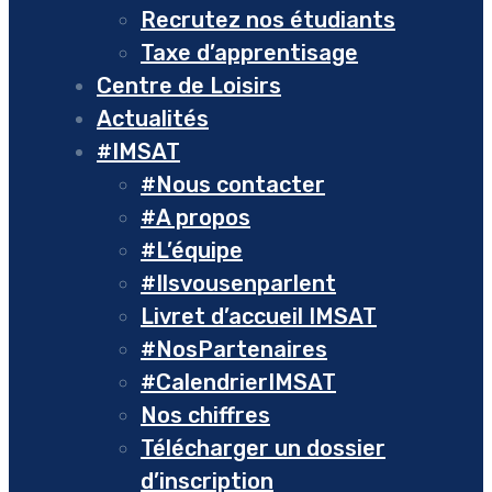
Recrutez nos étudiants
Taxe d’apprentisage
Centre de Loisirs
Actualités
#IMSAT
#Nous contacter
#A propos
#L’équipe
#Ilsvousenparlent
Livret d’accueil IMSAT
#NosPartenaires
#CalendrierIMSAT
Nos chiffres
Télécharger un dossier
d’inscription