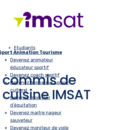
Etudiants
Sport Animation Tourisme
Devenez animateur
éducateur sportif
commis de
Devenez coach sportif
Devenez animateur socio –
cuisine IMSAT
culturel
Devenez moniteur
d’équitation
Devenez maitre nageur
sauveteur
Devenez moniteur de voile