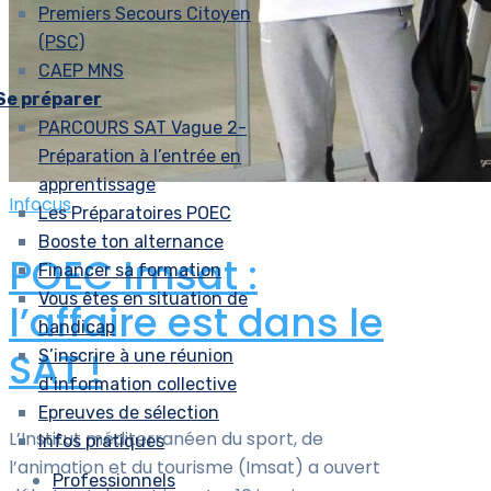
Premiers Secours Citoyen
(PSC)
CAEP MNS
Se préparer
PARCOURS SAT Vague 2-
Préparation à l’entrée en
apprentissage
Infocus
Les Préparatoires POEC
Booste ton alternance
POEC Imsat :
Financer sa formation
Vous êtes en situation de
l’affaire est dans le
handicap
SAT !
S’inscrire à une réunion
d’information collective
Epreuves de sélection
L’Institut méditerranéen du sport, de
Infos pratiques
l’animation et du tourisme (Imsat) a ouvert
Professionnels