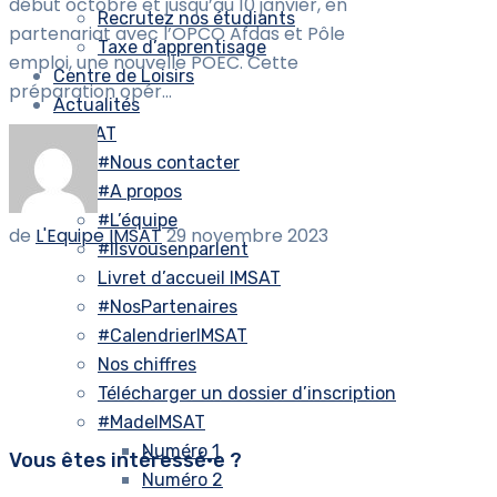
début octobre et jusqu’au 10 janvier, en
Recrutez nos étudiants
partenariat avec l’OPCO Afdas et Pôle
Taxe d’apprentisage
emploi, une nouvelle POEC. Cette
Centre de Loisirs
préparation opér...
Actualités
#IMSAT
#Nous contacter
#A propos
#L’équipe
de
L'Equipe IMSAT
29 novembre 2023
#Ilsvousenparlent
Livret d’accueil IMSAT
#NosPartenaires
#CalendrierIMSAT
Nos chiffres
Télécharger un dossier d’inscription
#MadeIMSAT
Numéro 1
Vous êtes intéressé•e ?
Numéro 2