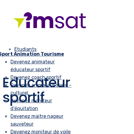
Etudiants
Sport Animation Tourisme
Devenez animateur
éducateur sportif
Educateur
Devenez coach sportif
Devenez animateur socio –
sportif
culturel
Devenez moniteur
d’équitation
Devenez maitre nageur
sauveteur
Devenez moniteur de voile