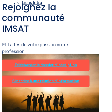
Liens Intra
Rejoignez la
communauté
IMSAT
Et faites de votre passion votre
profession !
Télécharger le dossier d’inscription
S’inscrire à une réunion d’information