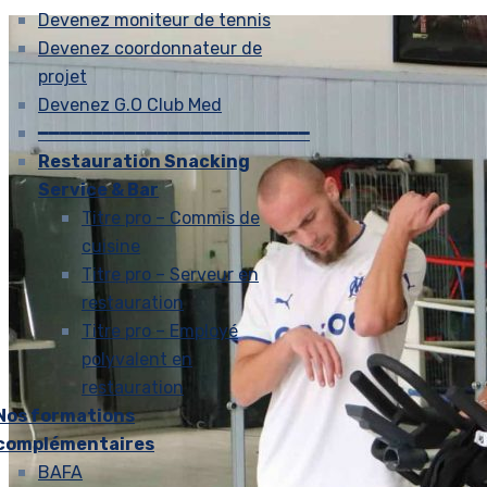
Devenez moniteur de tennis
Devenez coordonnateur de
projet
Devenez G.O Club Med
━━━━━━━━━━━━━━━━━━━━━━━━━
Restauration Snacking
Service & Bar
Titre pro – Commis de
cuisine
Titre pro – Serveur en
restauration
Titre pro – Employé
polyvalent en
restauration
Nos formations
complémentaires
BAFA