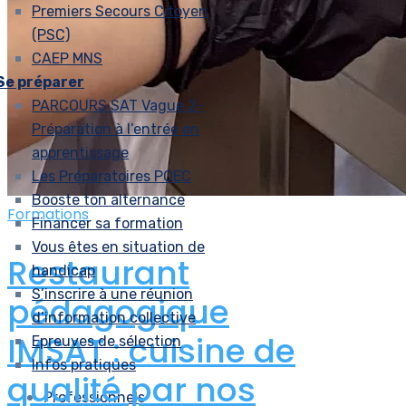
Premiers Secours Citoyen
(PSC)
CAEP MNS
Se préparer
PARCOURS SAT Vague 2-
Préparation à l’entrée en
apprentissage
Les Préparatoires POEC
Booste ton alternance
Formations
Financer sa formation
Vous êtes en situation de
Restaurant
handicap
S’inscrire à une réunion
pédagogique
d’information collective
IMSAT : cuisine de
Epreuves de sélection
Infos pratiques
qualité par nos
Professionnels