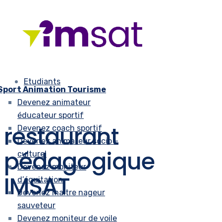
Etudiants
Sport Animation Tourisme
Devenez animateur
éducateur sportif
restaurant
Devenez coach sportif
Devenez animateur socio –
pédagogique
culturel
Devenez moniteur
IMSAT
d’équitation
Devenez maitre nageur
sauveteur
Devenez moniteur de voile