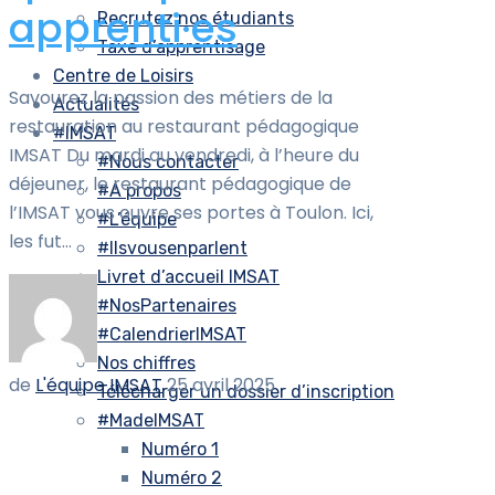
apprenti·es
Recrutez nos étudiants
Taxe d’apprentisage
Centre de Loisirs
Savourez la passion des métiers de la
Actualités
restauration au restaurant pédagogique
#IMSAT
IMSAT Du mardi au vendredi, à l’heure du
#Nous contacter
déjeuner, le restaurant pédagogique de
#A propos
l’IMSAT vous ouvre ses portes à Toulon. Ici,
#L’équipe
les fut...
#Ilsvousenparlent
Livret d’accueil IMSAT
#NosPartenaires
#CalendrierIMSAT
Nos chiffres
de
L'équipe IMSAT
25 avril 2025
Télécharger un dossier d’inscription
#MadeIMSAT
Numéro 1
Numéro 2