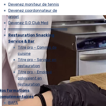
Devenez moniteur de tennis
Devenez coordonnateur de
projet
Devenez G.O Club Med
━━━━━━━━━━━━━━━━━━━━━━━━━
Restauration Snacking
Service & Bar
Titre pro – Commis de
cuisine
Titre pro – Serveur en
restauration
Titre pro – Employé
polyvalent en
restauration
Nos formations
complémentaires
BAFA