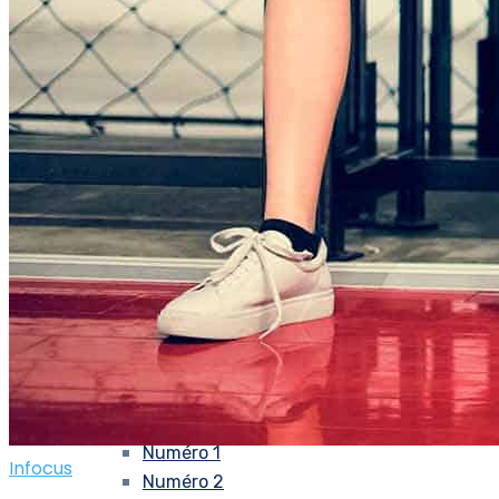
Recrutez nos étudiants
Taxe d’apprentisage
Centre de Loisirs
Actualités
#IMSAT
#Nous contacter
#A propos
#L’équipe
#Ilsvousenparlent
Livret d’accueil IMSAT
#NosPartenaires
#CalendrierIMSAT
Nos chiffres
Télécharger un dossier d’inscription
#MadeIMSAT
Numéro 1
Infocus
Numéro 2