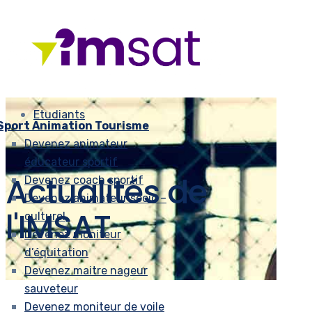
Etudiants
Sport Animation Tourisme
Devenez animateur
éducateur sportif
Actualités de
Devenez coach sportif
Devenez animateur socio –
l'IMSAT
culturel
Devenez moniteur
d’équitation
Devenez maitre nageur
sauveteur
Devenez moniteur de voile