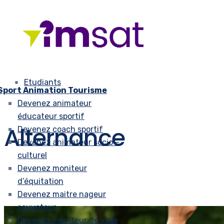
Etudiants
Sport Animation Tourisme
Devenez animateur
éducateur sportif
Alternance
Devenez coach sportif
Devenez animateur socio –
culturel
Devenez moniteur
d’équitation
Devenez maitre nageur
sauveteur
Devenez moniteur de voile