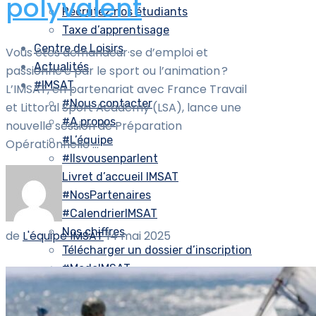
polyvalent
Recrutez nos étudiants
Taxe d’apprentisage
Centre de Loisirs
Vous êtes demandeur·se d’emploi et
Actualités
passionné·e par le sport ou l’animation ?
#IMSAT
L’IMSAT, en partenariat avec France Travail
#Nous contacter
et Littoral Sport Academy (LSA), lance une
#A propos
nouvelle session de Préparation
#L’équipe
Opérationnelle ...
#Ilsvousenparlent
Livret d’accueil IMSAT
#NosPartenaires
#CalendrierIMSAT
Nos chiffres
de
L'équipe IMSAT
14 mai 2025
Télécharger un dossier d’inscription
#MadeIMSAT
Numéro 1
Numéro 2