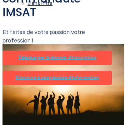
Liens Intra
IMSAT
Et faites de votre passion votre
profession !
Télécharger le dossier d’inscription
S’inscrire à une réunion d’information