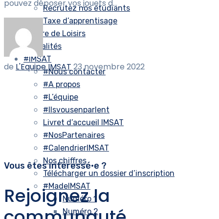
pouvez déposer vos jouets d...
Recrutez nos étudiants
Taxe d’apprentisage
Centre de Loisirs
Actualités
#IMSAT
de
L'Equipe IMSAT
23 novembre 2022
#Nous contacter
#A propos
#L’équipe
#Ilsvousenparlent
Livret d’accueil IMSAT
#NosPartenaires
#CalendrierIMSAT
Nos chiffres
Vous êtes intéressé•e ?
Télécharger un dossier d’inscription
#MadeIMSAT
Rejoignez la
Numéro 1
communauté
Numéro 2