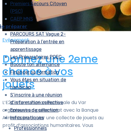
Premiers Secours Citoyen
(PSC)
CAEP MNS
Se préparer
PARCOURS SAT Vague 2-
Evénement
Préparation à l’entrée en
apprentissage
Donnez une 2eme
Les Préparatoires POEC
Booste ton alternance
chance à vos
Financer sa formation
jouets
Vous êtes en situation de
handicap
S’inscrire à une réunion
L’E2C Var et l’Union Patronale du Var
d’information collective
organisent en partenariat avec la Banque
Epreuves de sélection
Alimentaire du Var une collecte de jouets au
Infos pratiques
profit d’associations humanitaires. Vous
Professionnels