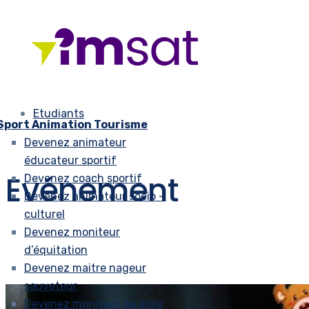
Etudiants
Sport Animation Tourisme
Devenez animateur
éducateur sportif
Evénement
Devenez coach sportif
Devenez animateur socio –
culturel
Devenez moniteur
d’équitation
Devenez maitre nageur
sauveteur
Devenez moniteur de voile