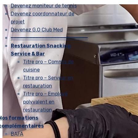
Devenez moniteur de tennis
Devenez coordonnateur de
projet
Devenez G.O Club Med
━━━━━━━━━━━━━━━━━━━━━━━━━
Restauration Snacking
Service & Bar
Titre pro – Commis de
cuisine
Titre pro – Serveur en
restauration
Titre pro – Employé
polyvalent en
restauration
Nos formations
complémentaires
BAFA