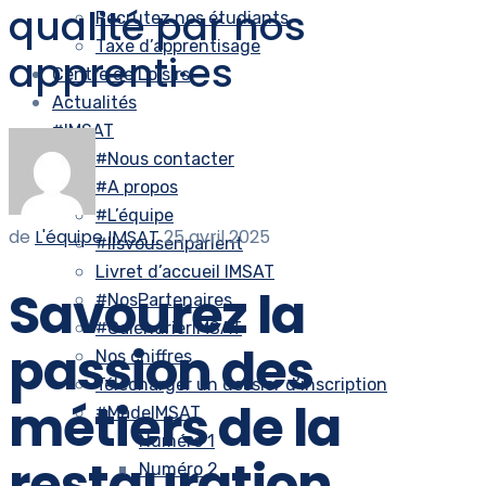
qualité par nos
Recrutez nos étudiants
Taxe d’apprentisage
apprenti·es
Centre de Loisirs
Actualités
#IMSAT
#Nous contacter
#A propos
#L’équipe
de
L'équipe IMSAT
25 avril 2025
#Ilsvousenparlent
Livret d’accueil IMSAT
Savourez la
#NosPartenaires
#CalendrierIMSAT
passion des
Nos chiffres
Télécharger un dossier d’inscription
métiers de la
#MadeIMSAT
Numéro 1
restauration
Numéro 2